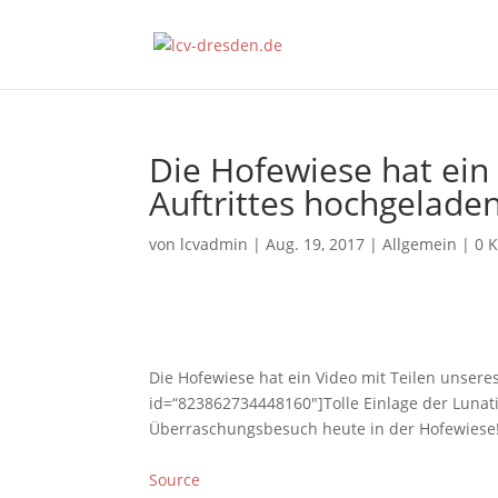
Die Hofewiese hat ein
Auftrittes hochgelade
von
lcvadmin
|
Aug. 19, 2017
|
Allgemein
|
0 
Die Hofewiese hat ein Video mit Teilen unseres
id=“823862734448160″]Tolle Einlage der Lunat
Überraschungsbesuch heute in der Hofewiese!
Source