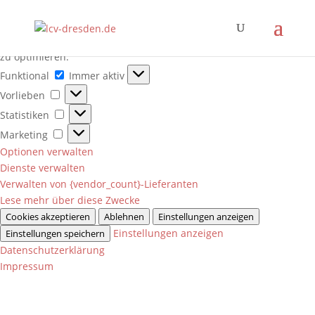
Manage Cookie Consent
Wir verwenden Cookies, um unsere Website und unseren Service
zu optimieren.
Funktional
Funktional
Immer aktiv
Vorlieben
Vorlieben
Statistiken
Statistiken
Marketing
Marketing
Optionen verwalten
Dienste verwalten
Verwalten von {vendor_count}-Lieferanten
Lese mehr über diese Zwecke
Cookies akzeptieren
Ablehnen
Einstellungen anzeigen
Einstellungen anzeigen
Einstellungen speichern
Datenschutzerklärung
Impressum