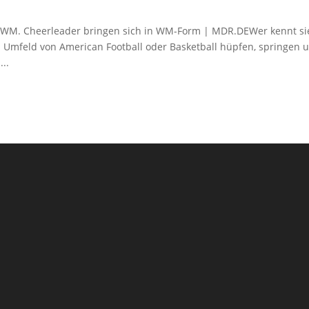
r WM. Cheerleader bringen sich in WM-Form | MDR.DEWer kennt si
m Umfeld von American Football oder Basketball hüpfen, springen 
...