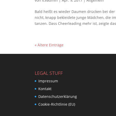
von
lcvadmin
|
Apr. 9, 2017
|
Allgemein
Bald heißt es wieder Daumen drücken bei de
nicht, knapp bekleidete junge Mädchen, die i
tanzen. Dass Cheerleading mehr ist, zeigte das
« Ältere Einträge
LEGAL STUFF
Impressum
Kontakt
Datenschutzerklärung
Cookie-Richtlinie (EU)